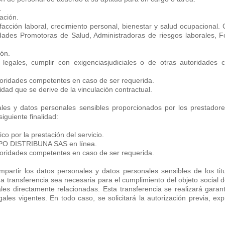
.
ación.
cción laboral, crecimiento personal, bienestar y salud ocupacional. C
idades Promotoras de Salud, Administradoras de riesgos laborales, 
ón.
 legales, cumplir con exigenciasjudiciales o de otras autoridades 
toridades competentes en caso de ser requerida.
idad que se derive de la vinculación contractual.
ales y datos personales sensibles proporcionados por los prestador
guiente finalidad:
o por la prestación del servicio.
RUPO DISTRIBUNA SAS en línea.
toridades competentes en caso de ser requerida.
ir los datos personales y datos personales sensibles de los titul
 transferencia sea necesaria para el cumplimiento del objeto social d
ales directamente relacionadas. Esta transferencia se realizará garant
ales vigentes. En todo caso, se solicitará la autorización previa, exp