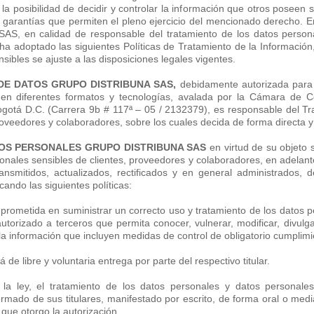
a posibilidad de decidir y controlar la información que otros poseen s
arantías que permiten el pleno ejercicio del mencionado derecho. En
 en calidad de responsable del tratamiento de los datos persona
ha adoptado las siguientes Políticas de Tratamiento de la Información,
sibles se ajuste a las disposiciones legales vigentes.
E DATOS GRUPO DISTRIBUNA SAS,
debidamente autorizada para 
en diferentes formatos y tecnologías, avalada por la Cámara de Co
ogotá D.C. (Carrera 9b # 117ª – 05 / 2132379), es responsable del Tr
roveedores y colaboradores, sobre los cuales decida de forma directa 
TOS PERSONALES GRUPO DISTRIBUNA SAS
en virtud de su objeto 
nales sensibles de clientes, proveedores y colaboradores, en adelante 
nsmitidos, actualizados, rectificados y en general administrados, d
icando las siguientes políticas:
prometida en suministrar un correcto uso y tratamiento de los datos 
autorizado a terceros que permita conocer, vulnerar, modificar, divulgar
la información que incluyen medidas de control de obligatorio cumplimi
de libre y voluntaria entrega por parte del respectivo titular.
 la ley, el tratamiento de los datos personales y datos personales
ormado de sus titulares, manifestado por escrito, de forma oral o medi
que otorgo la autorización.