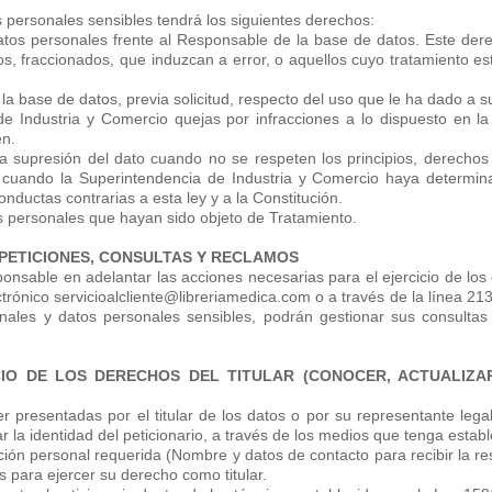
os personales sensibles tendrá los siguientes derechos:
 datos personales frente al Responsable de la base de datos. Este dere
tos, fraccionados, que induzcan a error, o aquellos cuyo tratamiento 
a base de datos, previa solicitud, respecto del uso que le ha dado a s
de Industria y Comercio quejas por infracciones a lo dispuesto en l
en.
 la supresión del dato cuando no se respeten los principios, derechos 
á cuando la Superintendencia de Industria y Comercio haya determi
nductas contrarias a esta ley y a la Constitución.
s personales que hayan sido objeto de Tratamiento.
 PETICIONES, CONSULTAS Y RECLAMOS
onsable en adelantar las acciones necesarias para el ejercicio de los 
ectrónico servicioalcliente@libreriamedica.com o a través de la línea 
sonales y datos personales sensibles, podrán gestionar sus consulta
IO DE LOS DERECHOS DEL TITULAR (CONOCER, ACTUALIZAR
er presentadas por el titular de los datos o por su representante 
r la identidad del peticionario, a través de los medios que tenga establ
ción personal requerida (Nombre y datos de contacto para recibir la re
 para ejercer su derecho como titular.