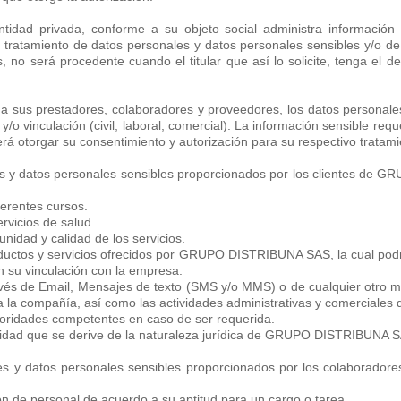
 privada, conforme a su objeto social administra información conf
el tratamiento de datos personales y datos personales sensibles y/o de
, no será procedente cuando el titular que así lo solicite, tenga el 
sus prestadores, colaboradores y proveedores, los datos personales
 y/o vinculación (civil, laboral, comercial). La información sensible requ
berá otorgar su consentimiento y autorización para su respectivo tratami
les y datos personales sensibles proporcionados por los clientes de 
iferentes cursos.
ervicios de salud.
nidad y calidad de los servicios.
oductos y servicios ofrecidos por GRUPO DISTRIBUNA SAS, la cual podr
n su vinculación con la empresa.
avés de Email, Mensajes de texto (SMS y/o MMS) o de cualquier otro m
a la compañía, así como las actividades administrativas y comerciales 
toridades competentes en caso de ser requerida.
nalidad que se derive de la naturaleza jurídica de GRUPO DISTRIBUNA 
ales y datos personales sensibles proporcionados por los colabora
ón de personal de acuerdo a su aptitud para un cargo o tarea.