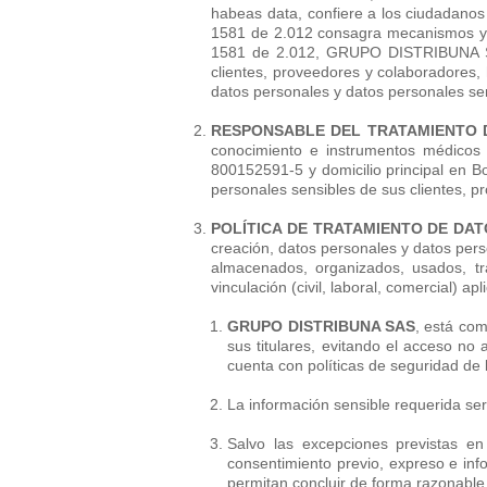
habeas data, confiere a los ciudadanos l
1581 de 2.012 consagra mecanismos y g
1581 de 2.012, GRUPO DISTRIBUNA SAS,
clientes, proveedores y colaboradores, 
datos personales y datos personales sen
RESPONSABLE DEL TRATAMIENTO D
conocimiento e instrumentos médicos 
800152591-5 y domicilio principal en B
personales sensibles de sus clientes, p
POLÍTICA DE TRATAMIENTO DE DA
creación, datos personales y datos perso
almacenados, organizados, usados, tra
vinculación (civil, laboral, comercial) apl
GRUPO DISTRIBUNA SAS
, está com
sus titulares, evitando el acceso no 
cuenta con políticas de seguridad de 
La información sensible requerida será 
Salvo las excepciones previstas en
consentimiento previo, expreso e inf
permitan concluir de forma razonable 