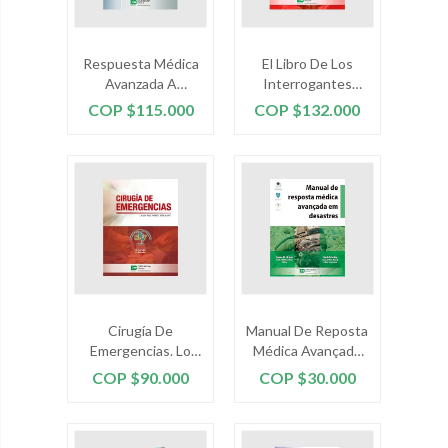
Respuesta Médica
El Libro De Los
Avanzada A
Interrogantes
Desastres Manual
Acerca Del ACV
Precio
Precio
COP $115.000
COP $132.000
Para Proveedores.
Segunda Edición
Cirugía De
Manual De Reposta
Emergencias. Lo
Médica Avançada
Que Todo Médico
Em Desastres. En
Precio
Precio
COP $90.000
COP $30.000
Debe Saber
Portugués