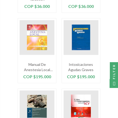
Precio
Precio
COP $36.000
COP $36.000
Manual De
Intoxicaciones
FILTER
Anestesia Local
Agudas Graves
5ed 2006
Precio
Precio
COP $195.000
COP $195.000