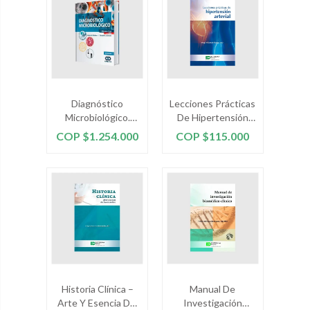
Diagnóstico
Lecciones Prácticas
Microbiológico.
De Hipertensión
Sexta Edición
Arterial
Precio
Precio
COP $1.254.000
COP $115.000
Historia Clínica –
Manual De
Arte Y Esencia Del
Investigación