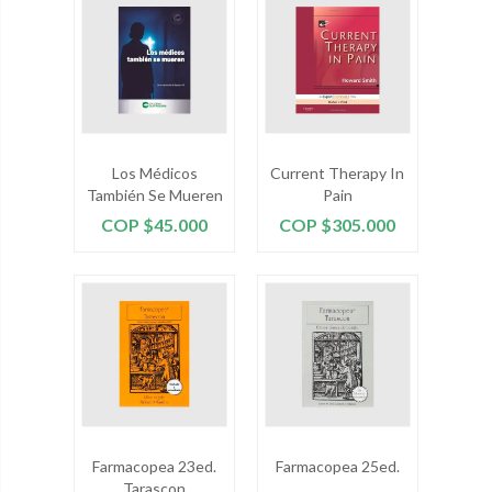
Los Médicos
Current Therapy In
También Se Mueren
Pain
Precio
Precio
COP $45.000
COP $305.000
Farmacopea 23ed.
Farmacopea 25ed.
Tarascon