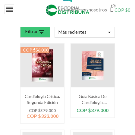
(0)

Contacte con nosotros
COP $0
Filtrar
filter_list

Más recientes
-COP $56.000
Cardiología Crítica.
Guía Básica De
Segunda Edición
Cardiología.
Preguntas Y
Precio
Precio
Precio
COP $379.000
COP $379.000
Respuestas
base
COP $323.000