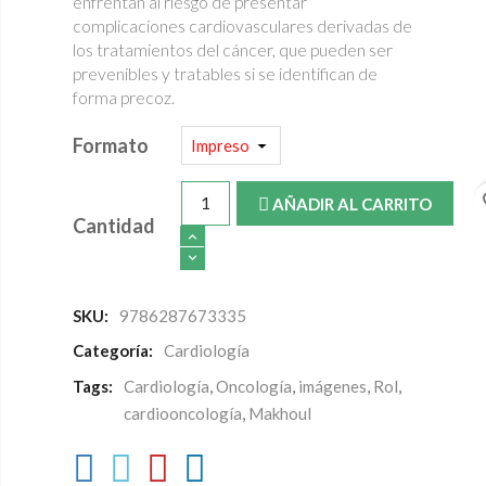
enfrentan al riesgo de presentar
complicaciones cardiovasculares derivadas de
los tratamientos del cáncer, que pueden ser
prevenibles y tratables si se identifican de
forma precoz.
Formato
fa
AÑADIR AL CARRITO
Cantidad
SKU:
9786287673335
Categoría:
Cardiología
Tags:
Cardiología
,
Oncología
,
imágenes
,
Rol
,
cardiooncología
,
Makhoul