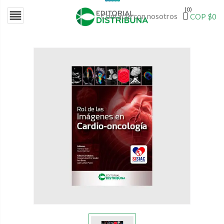
(0)

Contacte con nosotros
COP $0