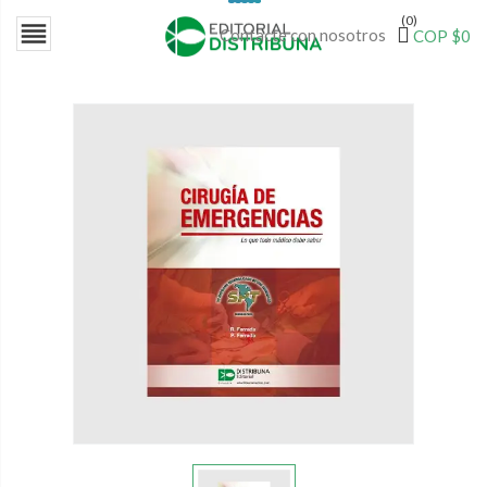
(0)

Contacte con nosotros
COP $0