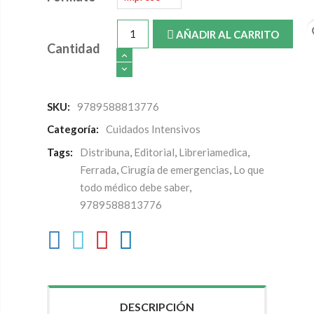
fa
AÑADIR AL CARRITO
Cantidad
SKU:
9789588813776
Categoría:
Cuidados Intensivos
Tags:
Distribuna
,
Editorial
,
Libreriamedica
,
Ferrada
,
Cirugía de emergencias
,
Lo que
todo médico debe saber
,
9789588813776
DESCRIPCIÓN