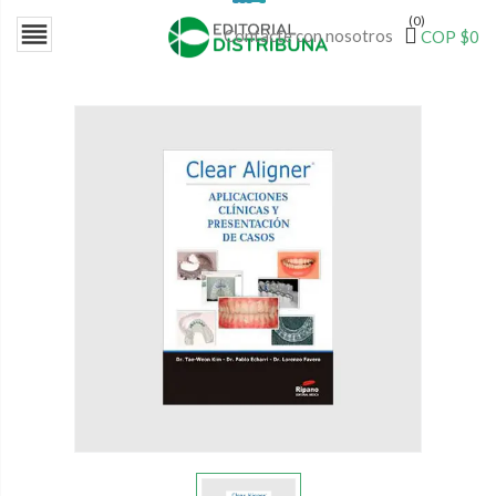
(0)

Contacte con nosotros
COP $0