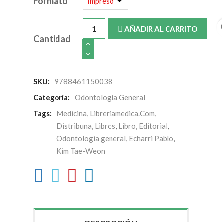
Formato
fa
AÑADIR AL CARRITO
Cantidad
SKU:
9788461150038
Categoría:
Odontología General
Tags:
Medicina
,
Libreriamedica.Com
,
Distribuna
,
Libros
,
Libro
,
Editorial
,
Odontologia general
,
Echarri Pablo
,
Kim Tae-Weon