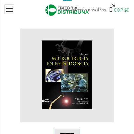
(0)

Contacte con nosotros
COP $0